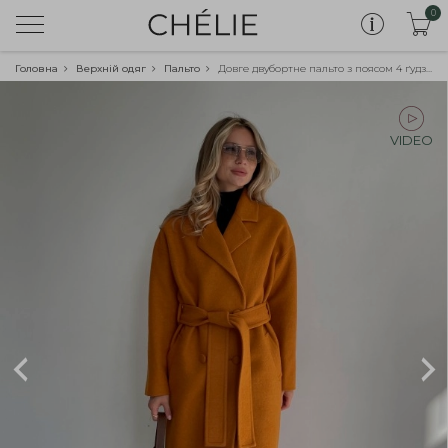
0
Головна
Верхній одяг
Пальто
Довге двубортне пальто з поясом 4 ґудзика, руде
VIDEO