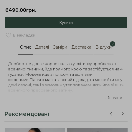
6490.00грн.
Купити
В закладки
2
Опис
Деталі
Заміри
Доставка
Відгуки
Двобортне довге чорне пальто у клітинку зроблено з
вовняної тканини, йде прямого крою та застібується на 4
ґудзики. Модель йде з поясом та вшитими
кишенями.Пальто має атласний підклад, та може йти як у
демі сезоні, так і з зимовим утеплювачем, який йде зі 100%
вовняного пресованого ватину.
...більше
Рекомендовані