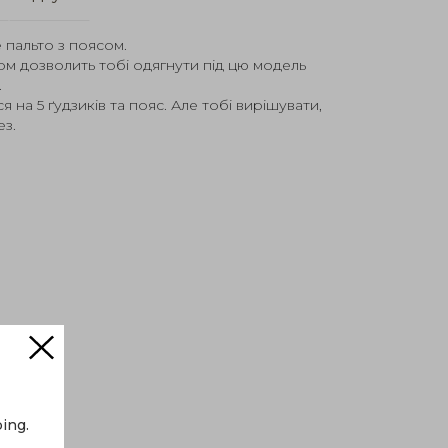
пальто з поясом.
м дозволить тобі одягнути під цю модель
.
ся на 5 ґудзиків та пояс. Але тобі вирішувати,
ез.
ing.