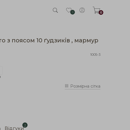
0
0
о з поясом 10 ґудзиків , мармур
1005-3
t
Розмірна сітка
2
а
Відгуки