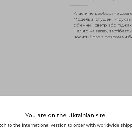
Класичне двобортне довге 
Модель зі спущеним рукаво
об‘ємний светр або піджак
Пальто на запах, застібаєть
носити його з поясом чи б
You are on the Ukrainian site.
tch to the international version to order with worldwide shipp