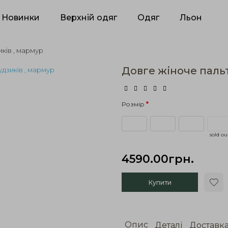
Новинки
Верхній одяг
Одяг
Льон
иків , мармур
Довге жіноче пальт
Розмір
sold ou
4590.00грн.
Купити
Опис
Деталі
Доставк