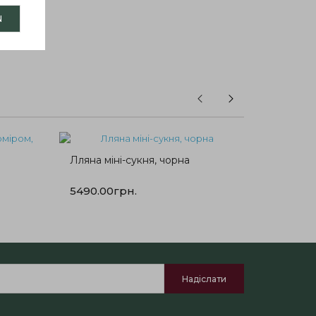
N
Лляні ш
Лляна міні-сукня, чорна
5290.0
5490.00грн.