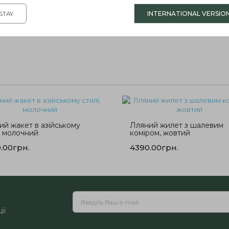
STAY
INTERNATIONAL VERSIO
ий жакет в азійському
Лляний жилет з шалевим
, молочний
коміром, жовтий
.00грн.
4390.00грн.
ії