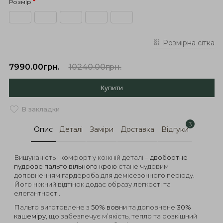
Розмір
Розмірна сітка
7990.00грн.
10240.00грн.
Купити
В закладки
3
Опис
Деталі
Заміри
Доставка
Відгуки
Вишуканість і комфорт у кожній деталі –
двобортне
пудрове пальто вільного крою
стане чудовим
доповненням гардероба для демісезонного періоду.
Його ніжний відтінок додає образу легкості та
елегантності.
Пальто виготовлене з
50% вовни
та доповнене
30%
кашеміру
, що забезпечує м’якість, тепло та розкішний