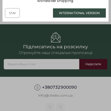
worldwide shipping.
ви можете замовити це
стильне вовняне пальто
з
Лляна оверсайз сорочка,
Лляний жакет в азійському
доставкою по Україні.
рожева
стилі, молочний
STAY
INTERNATIONAL VERSION
4390.00грн.
6290.00грн.
Підписатись на розсилку
Отримуйте наші спеціальні пропозиції
+380732900090
info@chelie.com.ua