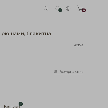
0
0
 з рюшами, блакитна
4010-2
Розмірна сітка
2
а
Відгуки