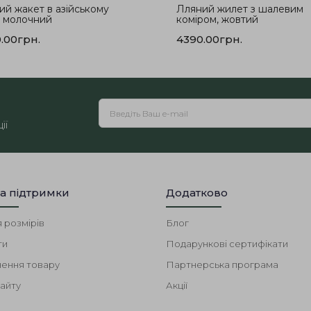
ий жакет в азійському
Лляний жилет з шалевим
, молочний
коміром, жовтий
.00грн.
4390.00грн.
ії
а підтримки
Додатково
 розмірів
Блог
ти
Подарункові сертифікати
ення товару
Партнерська програма
айту
Акції