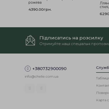
рожева
Ллян
стилі
4390.00грн.
6290
Підписатись на розсилку
Отримуйте наші спеціальні пропозиц
Служб
+380732900090
info@chelie.com.ua
Таблиця
Контак
Поверн
Карта с