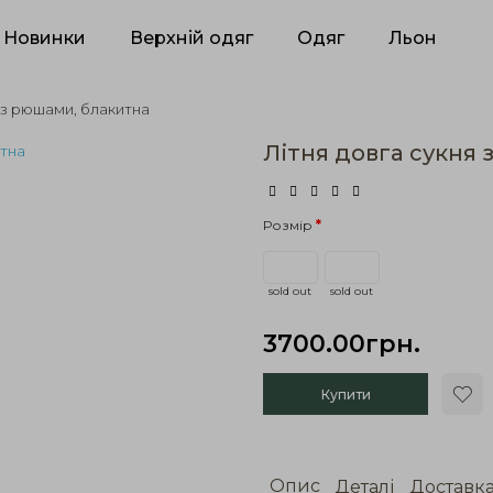
Новинки
Верхній одяг
Одяг
Льон
 з рюшами, блакитна
Літня довга сукня
Розмір
sold out
sold out
3700.00грн.
Купити
Опис
Деталі
Доставк