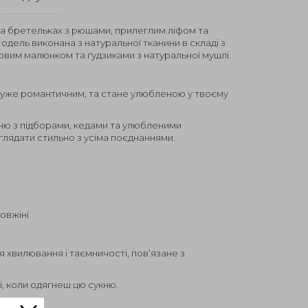
на бретельках з рюшами, прилеглим ліфом та
одель виконана з натуральної тканини в складі з
ковим малюнком та ґудзиками з натуральної мушлі.
дуже романтичним, та стане улюбленою у твоєму
ню з підборами, кедами та улюбленими
лядати стильно з усіма поєднаннями.
довжіні
 хвилювання і таємничості, пов’язане з
і, коли одягнеш цю сукню.