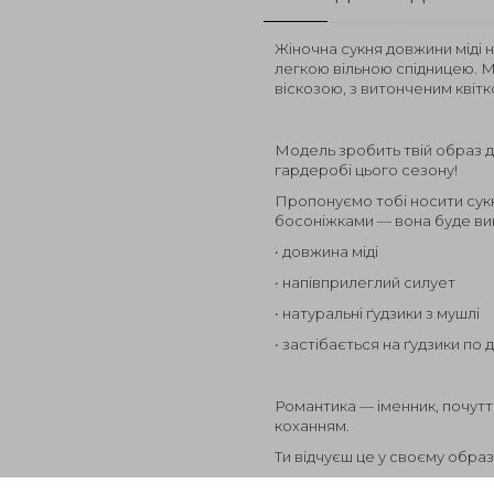
Жіночна сукня довжини міді 
легкою вільною спідницею. М
віскозою, з витонченим квіт
Модель зробить твій образ 
гардеробі цього сезону!
Пропонуємо тобі носити сук
босоніжками — вона буде виг
• довжина міді
• напівприлеглий силует
• натуральні ґудзики з мушлі
• застібається на ґудзики по 
Романтика — іменник, почуття
коханням.
Ти відчуєш це у своєму образ