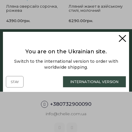
Лляна оверсайз сорочка,
Лляний жакет в азійському
рожева
стилі, молочний
4390.00грн.
6290.00грн.
You are on the Ukrainian site.
Підписатись на розсилку
Switch to the international version to order with
Отримуйте наші спеціальні пропозиції
worldwide shipping.
STAY
INTERNATIONAL VERSION
+380732900090
info@chelie.com.ua