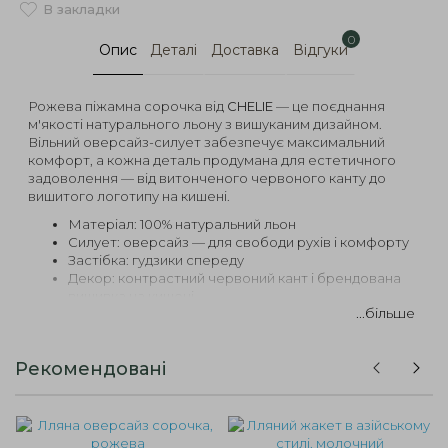
В закладки
0
Опис
Деталі
Доставка
Відгуки
Рожева піжамна сорочка від
CHELIE
— це поєднання
м'якості натурального льону з вишуканим дизайном.
Вільний оверсайз-силует забезпечує максимальний
комфорт, а кожна деталь продумана для естетичного
задоволення — від витонченого червоного канту до
вишитого логотипу на кишені.
Матеріал: 100% натуральний льон
Силует: оверсайз — для свободи рухів і комфорту
Застібка: гудзики спереду
Декор: контрастний червоний кант і брендована
вишивка на кишені
...більше
Відтінок: ніжно-рожевий — створює атмосферу
спокою й легкості
Ця сорочка — не просто елемент домашнього
Рекомендовані
гардероба. Вона підкреслює увагу до себе, до ритуалів
повільного ранку чи вечірнього відпочинку. Ідеальна як
окремо, так і в комплекті з піжамними штанами з тієї ж
серії.