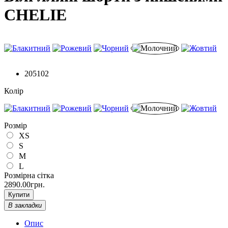
CHELIE
205102
Колір
Розмір
XS
S
M
L
Розмірна сітка
2890.00грн.
Купити
В закладки
Опис