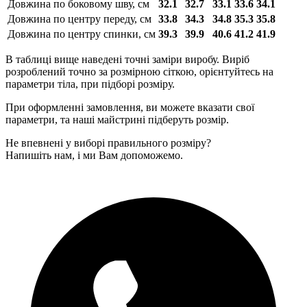
Довжина по боковому шву, см
32.1
32.7
33.1
33.6
34.1
Довжина по центру переду, см
33.8
34.3
34.8
35.3
35.8
Довжина по центру спинки, см
39.3
39.9
40.6
41.2
41.9
В таблиці вище наведені точні заміри виробу. Виріб
розроблений точно за розмірною сіткою, орієнтуйтесь на
параметри тіла, при підборі розміру.
При оформленні замовлення, ви можете вказати свої
параметри, та наші майстрині підберуть розмір.
Не впевнені у виборі правильного розміру?
Напишіть нам, і ми Вам допоможемо.