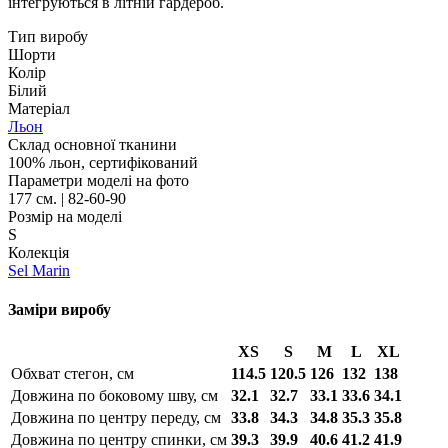
інтегруються в літній гардероб.
Тип виробу
Шорти
Колір
Білий
Матеріал
Льон
Склад основної тканини
100% льон, сертифікований
Параметри моделі на фото
177 см. | 82-60-90
Розмір на моделі
S
Колекція
Sel Marin
Заміри виробу
XS
S
M
L
XL
Обхват стегон, см
114.5
120.5
126
132
138
Довжина по боковому шву, см
32.1
32.7
33.1
33.6
34.1
Довжина по центру переду, см
33.8
34.3
34.8
35.3
35.8
Довжина по центру спинки, см
39.3
39.9
40.6
41.2
41.9