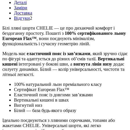
Деталі
Заміри
Доставка
Відгуки
2
Білі лляні шорти CHELIE — це про дихаючий комфорт і
бездоганну простоту. Пошиті з
100% сертифікованого льону
European Flax™
, вони поєднують мінімалізм,
функціональність і сучасну геометрію ліній.
Модель має
еластичний пояс із зав’язками
, який зручно сідає
по фігурі та адаптується до різних об’ємів талії.
Вертикальні
кишені
інтегровані у бокові шви, а
вигнута лінія низу
додає
силуету динаміки. Білий — колір універсальності, чистоти та
літньої легкості.
100% натуральний льон преміального класу
Сертифікат European Flax™
Еластичний пояс із довгими зав’язками
Вертикальні кишені в швах
Вигнутий низ
Білий — база будь-якого образу
Ідеально поєднуються з лляними сорочками, топами або
жакетами CHELIE. Універсальні шорти, які легко