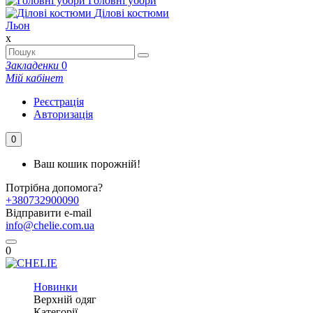
Головні убори
Ділові костюми
Льон
x
Закладенки
0
Мій кабінет
Реєстрація
Авторизація
0
Ваш кошик порожній!
Потрібна допомога?
+380732900090
Відправити e-mail
info@chelie.com.ua
0
Новинки
Верхній одяг
Категорії