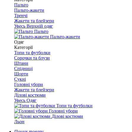
Пальто
Пальто-жакети
Тренчі
Жакети та блейзери
Увесь Верхній одяг
Пальто
Пальто-жакети
Одяг
Категорії
Топи та футболки
Сорочки та блузи
Штани
Спідниці
Шорти
Сукні
Головні убори
Жакети та блейзери
Ділові костюми
Увесь Одяг
Топи та футболки
Головні убори
Ділові костюми
Льон
Пошук товару