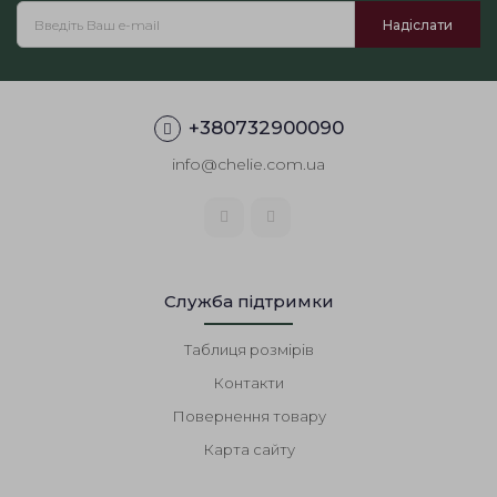
сітки – модель має продуманий крій для комфортної
посадки.
Де купити бежевий вовняний жакет?
У нашому магазині
ви можете замовити цей
елегантний жакет
з доставкою
по Україні та світу.
+380732900090
info@chelie.com.ua
Служба підтримки
Таблиця розмірів
Контакти
Повернення товару
Карта сайту