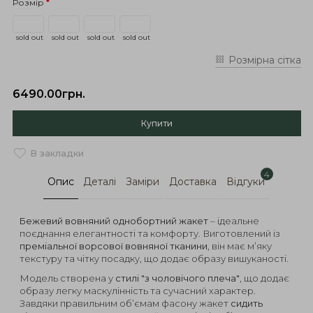
Розмір
sold out
sold out
sold out
sold out
Розмірна сітка
6490.00грн.
Купити
В закладки
4
Опис
Деталі
Заміри
Доставка
Відгуки
Бежевий вовняний однобортний жакет
– ідеальне
поєднання елегантності та комфорту. Виготовлений із
преміальної ворсової вовняної тканини
, він має м’яку
текстуру та чітку посадку, що додає образу вишуканості.
Модель створена у
стилі "з чоловічого плеча"
, що додає
образу легку маскулінність та сучасний характер.
Завдяки правильним об’ємам фасону жакет
сидить