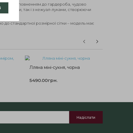
ильним доповненням до гардероба, чудово
N
ми брюками, так і з кежуал-луками, створюючи
но до стандартної розмірної сітки – модель має
ної посадки.
ий жакет?
У нашому магазині ви можете
ет із вовни
з доставкою по Україні та світу.
Лляні ш
Лляна міні-сукня, чорна
5290.0
5490.00грн.