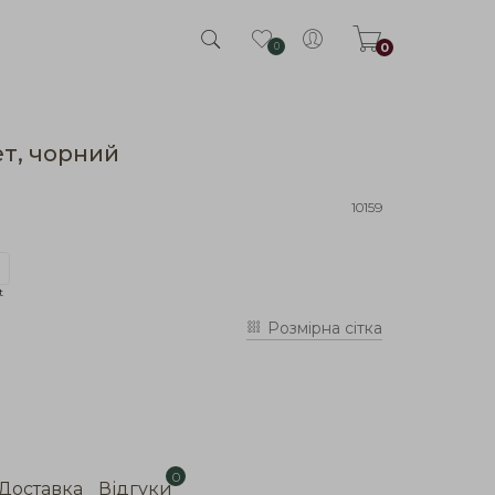
0
0
т, чорний
10159
t
Розмірна сітка
0
Доставка
Відгуки