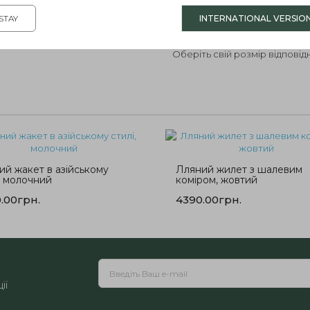
Цей
жіночий жакет
стане ст
STAY
INTERNATIONAL VERSIO
комбінується як із класични
актуальні образи.
Оберіть свій розмір відповід
продуманий крій для комфорт
Де купити чорний однобортн
замовити цей
елегантний жак
ий жакет в азійському
Лляний жилет з шалевим
, молочний
коміром, жовтий
.00грн.
4390.00грн.
ії