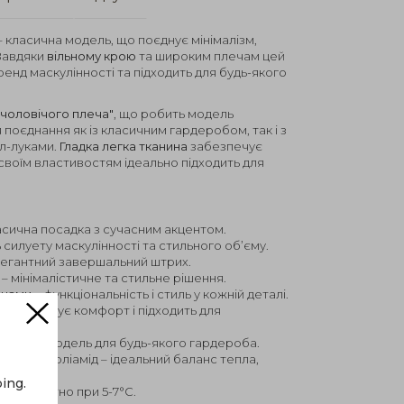
– класична модель, що поєднує мінімалізм,
 Завдяки
вільному крою
та широким плечам цей
енд маскулінності та підходить для будь-якого
 чоловічого плеча"
, що робить модель
поєднання як із класичним гардеробом, так і з
л-луками.
Гладка легка тканина
забезпечує
 своїм властивостям ідеально підходить для
асична посадка з сучасним акцентом.
 силуету маскулінності та стильного об’єму.
легантний завершальний штрих.
– мінімалістичне та стильне рішення.
анами
– функціональність і стиль у кожній деталі.
 забезпечує комфорт і підходить для
.
рсальна модель для будь-якого гардероба.
а, 20% поліамід – ідеальний баланс тепла,
сті.
ing.
комфортно при 5-7°C.