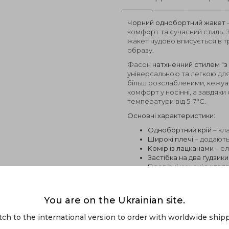
Чорний однобортний жакет
комфорт та сучасний стиль.
жакет чудово вписується в тр
образу.
Фасон
натхненний стилем "з
універсальною та легкою для 
більш розслабленими, кежуа
комфорт у носінні, а завдяки
температури від 5-7°C.
Основні характеристики:
Однобортний крій
– кл
Широкі плечі
– додають
Комір із лацканами
– е
Застібка на два ґудзики
Прорізні кишені з клап
Легка гладка тканина
–
демісезонного періоду
Довжина:
75 см – уніве
You are on the Ukrainian site.
Склад тканини:
80% вовн
легкості та зносостійко
tch to the international version to order with worldwide shipp
Температурний режим: