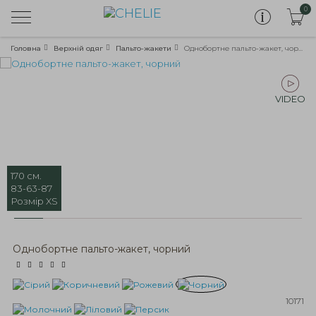
0
Головна
Верхній одяг
Пальто-жакети
Однобортнe пальто-жакет, чорний
VIDEO
170 см.
83-63-87
Розмір XS
Однобортнe пальто-жакет, чорний
10171