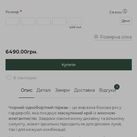
Розмір
Сезон
Демі
sold out
Розмірна сітка
6490.00грн.
Купити
В закладки
3
Опис
Деталі
Заміри
Доставка
Відгуки
Чорний однобортний піджак
– це виразна базова річ у
гардеробі, яка поєднує
маскулінний крій
із
жіночою
елегантністю
. Завдяки лаконічному дизайну та вільному
силуету, жакет ідеально підходить як для ділових луків,
так і для кежуал-комбінацій.