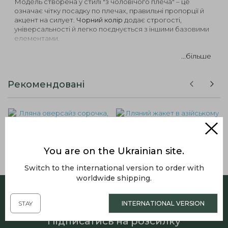
Модель створена у стилі "з чоловічого плеча" – це
означає чітку посадку по плечах, правильні пропорції й
акцент на силует.
Чорний колір
додає строгості,
універсальності й легко поєднується з іншими базовими
елементами.
Однобортний крій
– класична форма із сучасним
...більше
звучанням.
Широкі плечі
– формують виразний та сучасний
силует.
Рекомендовані
Комір із лацканами
– витончений акцент без
зайвого декору.
Застібка на два ґудзики
– стримано, лаконічно,
актуально.
Прорізні кишені з клапанами
– стильна деталь з
функціональністю.
Лляна оверсайз сорочка,
Лляний жакет в азійському
рожева
стилі, молочний
Колір:
чорний – позачасова класика для будь-якої
You are on the Ukrainian site.
події.
4390.00грн.
6290.00грн.
Довжина:
75 см – оптимальна довжина для
Switch to the international version to order with
комбінування з різними низами.
worldwide shipping.
Склад тканини:
90% вовна, 10% поліестер – тепла,
м’яка та зносостійка тканина преміум класу.
STAY
INTERNATIONAL VERSION
Цей
жіночий чорний жакет
легко стане частиною вашої
капсули, комбінуючись із брюками, спідницями, джинсами
Підписатись на розсилку
або навіть шортами. Додайте ремінь, шарф чи прикрасу –