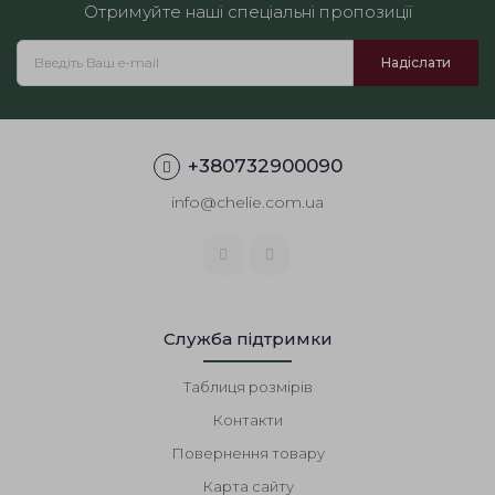
і ваш образ зміниться від мінімалістичного до вечірнього.
Отримуйте наші спеціальні пропозиції
Оберіть свій розмір за стандартною розмірною сіткою —
модель має продуманий вільний крій для комфортної
посадки.
Де купити чорний однобортний піджак?
Замовляйте цю
базову модель у нашому інтернет-магазині з доставкою
по Україні та по світу.
+380732900090
info@chelie.com.ua
Служба підтримки
Таблиця розмірів
Контакти
Повернення товару
Карта сайту