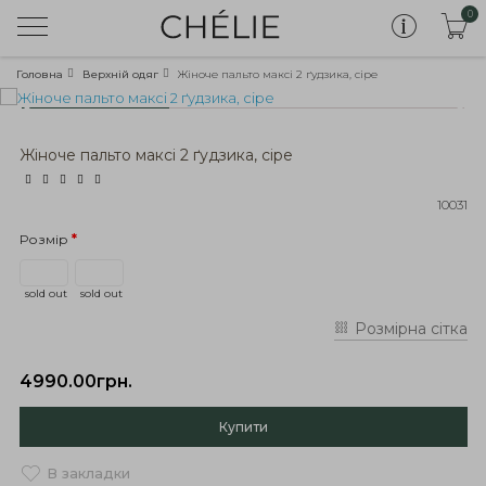
0
Головна
Верхній одяг
Жіноче пальто максі 2 ґудзика, сіре
Жіноче пальто максі 2 ґудзика, сіре
10031
Розмір
sold out
sold out
Розмірна сітка
4990.00грн.
Купити
В закладки