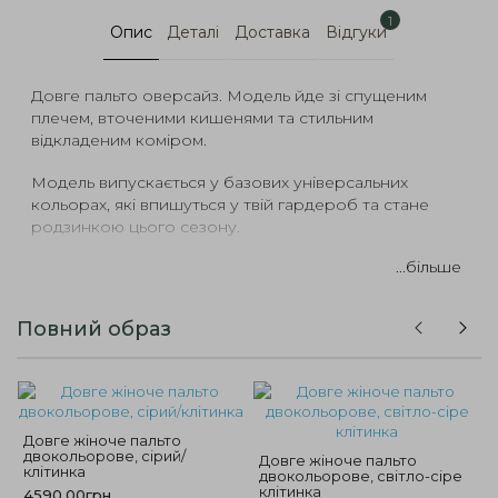
1
Опис
Деталі
Доставка
Відгуки
Довге пальто оверсайз.
Модель йде зі спущеним
плечем, вточеними кишенями та стильним
відкладеним коміром.
Модель випускається у базових універсальних
кольорах, які впишуться у твій гардероб та стане
родзинкою цього сезону.
...більше
Повний образ
Довге жіноче пальто
двокольорове, сірий/
Довге жіноче пальто
клітинка
двокольорове, світло-сіре
клітинка
4590.00грн.