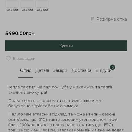
sold out
sold out
sold out
Розмірна сітка
5490.00грн.
Купити
В закладки
0
Опис
Деталі
Заміри
Доставка
Відгуки
Тепле та стильне пальто-шуба у м'якенький та теплій
тканині з еко хутра!
Пальто довге, з поясом та вшитими кишенями -
безумовно зігріє тебе цією зимою!
Пальто має атласний підклад, та може йти як у сезоні
осінь/зима (до -5°C), так і з зимовим утеплювачем, який
йде зі 100% вовняного пресованого ватину (до -15°C),
товщиною менш як 1 см. Завдяки чому він майже не додає