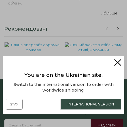
об'єму.
...більше
Рекомендовані
Лляна оверсайз сорочка,
Лляний жакет в азійському
рожева
стилі, молочний
4390.00грн.
6290.00грн.
You are on the Ukrainian site.
Switch to the international version to order with
worldwide shipping.
Підписатись на розсилку
STAY
INTERNATIONAL VERSION
Отримуйте наші спеціальні пропозиції