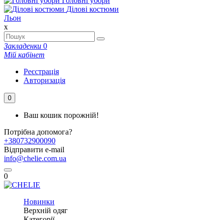
Головні убори
Ділові костюми
Льон
x
Закладенки
0
Мій кабінет
Реєстрація
Авторизація
0
Ваш кошик порожній!
Потрібна допомога?
+380732900090
Відправити e-mail
info@chelie.com.ua
0
Новинки
Верхній одяг
Категорії