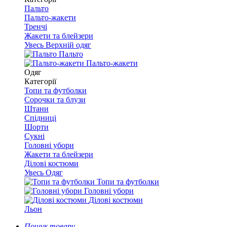
Пальто
Пальто-жакети
Тренчі
Жакети та блейзери
Увесь Верхній одяг
Пальто
Пальто-жакети
Одяг
Категорії
Топи та футболки
Сорочки та блузи
Штани
Спідниці
Шорти
Сукні
Головні убори
Жакети та блейзери
Ділові костюми
Увесь Одяг
Топи та футболки
Головні убори
Ділові костюми
Льон
Пошук товару