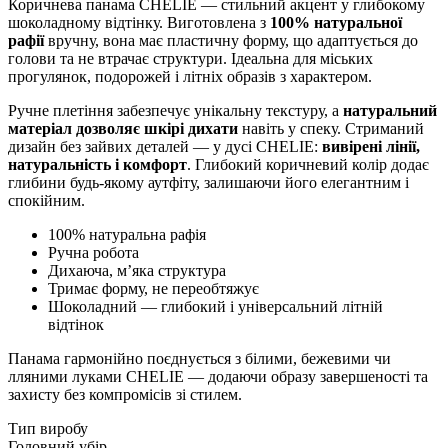
Коричнева панама CHELIE — стильний акцент у глибокому
шоколадному відтінку. Виготовлена з
100% натуральної
рафії
вручну, вона має пластичну форму, що адаптується до
голови та не втрачає структури. Ідеальна для міських
прогулянок, подорожей і літніх образів з характером.
Ручне плетіння забезпечує унікальну текстуру, а
натуральний
матеріал дозволяє шкірі дихати
навіть у спеку. Стриманий
дизайн без зайвих деталей — у дусі CHELIE:
вивірені лінії,
натуральність і комфорт
. Глибокий коричневий колір додає
глибини будь-якому аутфіту, залишаючи його елегантним і
спокійним.
100% натуральна рафія
Ручна робота
Дихаюча, м’яка структура
Тримає форму, не переобтяжує
Шоколадний — глибокий і універсальний літній
відтінок
Панама гармонійно поєднується з білими, бежевими чи
лляними луками CHELIE — додаючи образу завершеності та
захисту без компромісів зі стилем.
Тип виробу
Головний убір