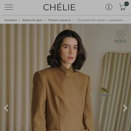
0
Головна
Верхній одяг
Пальто-жакети
Приталений жакет з шалевим коміром, кемел
VIDEO