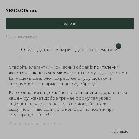
7890.00грн.
Купити
В закладки
4
Опис
Деталі
Заміри
Доставка
Відгуки
Створіть елегантний і сучасний образ із
приталеним
жакетом з шалевим коміром
у стильному відтінку кемел.
Ця модель ідеально підкреслює фігуру, додаючи
витонченості та гармонії вашому образу.
Виготовлений із
щільної вовняної тканини
з додаванням
кашеміру
, жакет добре тримає форму та чудово
підходить для демісезонного періоду. Завдяки
відсутності підкладки його комфортно носити при
температурі від
+5°C
.
Основні характеристики:
...більше
Приталений силует
– підкреслює фігуру та додає
вишуканості.