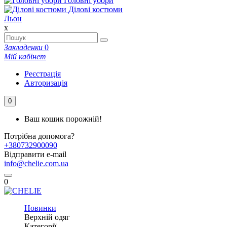
Головні убори
Ділові костюми
Льон
x
Закладенки
0
Мій кабінет
Реєстрація
Авторизація
0
Ваш кошик порожній!
Потрібна допомога?
+380732900090
Відправити e-mail
info@chelie.com.ua
0
Новинки
Верхній одяг
Категорії