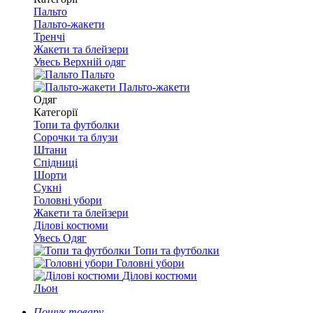
Пальто
Пальто-жакети
Тренчі
Жакети та блейзери
Увесь Верхній одяг
Пальто
Пальто-жакети
Одяг
Категорії
Топи та футболки
Сорочки та блузи
Штани
Спідниці
Шорти
Сукні
Головні убори
Жакети та блейзери
Ділові костюми
Увесь Одяг
Топи та футболки
Головні убори
Ділові костюми
Льон
Пошук товару