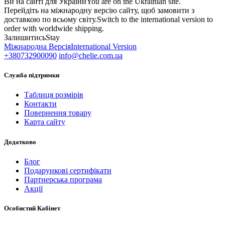
Ви на сайті для України
You are on the Ukrainian site.
Перейдіть на міжнародну версію сайту, щоб замовити з
доставкою по всьому світу.
Switch to the international version to
order with worldwide shipping.
Залишитись
Stay
Міжнародна Версія
International Version
+380732900090
info@chelie.com.ua
Служба підтримки
Таблиця розмірів
Контакти
Повернення товару
Карта сайту
Додатково
Блог
Подарункові сертифікати
Партнерська програма
Акції
Особистий Кабінет