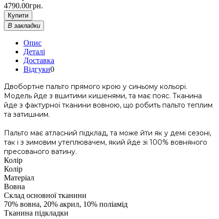
4790.00грн.
Купити
В закладки
Опис
Деталі
Доставка
Відгуки
0
Двобортне пальто прямого крою у синьому кольорі.
Модель йде з вшитими кишенями, та має пояс. Тканина
йде з фактурної тканини вовною, що робить пальто теплим
та затишним.
Пальто має атласний підклад, та може йти як у демі сезоні,
так і з зимовим утеплювачем, який йде зі 100% вовняного
пресованого ватину.
Колір
Колір
Матеріал
Вовна
Склад основної тканини
70% вовна, 20% акрил, 10% поліамід
Тканина підкладки