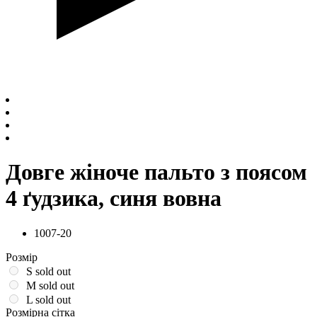
Довге жіноче пальто з поясом
4 ґудзика, синя вовна
1007-20
Розмір
S
sold out
M
sold out
L
sold out
Розмірна сітка