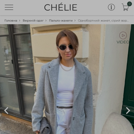
0
Головна
Верхній одяг
Пальто-жакети
Однобортний жакет, сірий ворсовий
VIDEO