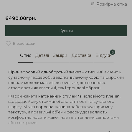
Розмірна сітка
6490.00грн.
Купити
В закладки
6
Опис
Деталі
Заміри
Доставка
Відгуки
Сірий ворсовий однобортний жакет
– стильний акцент у
сучасному гардеробі. Завдяки
вільному крою
та широким
плечам модель має ефект oversize, що дозволяє
створювати як класичні, так і трендові образи.
Фасон жакета
натхненний стилем "з чоловічого плеча"
,
що додає йому стриманої елегантності та сучасного
шарму. М’яка
ворсова тканина
забезпечує приємну
текстуру, а правильні об’єми фасону дозволяють
комфортно носити жакет навіть із теплими світшотами
або светрами.
Основні характеристики: